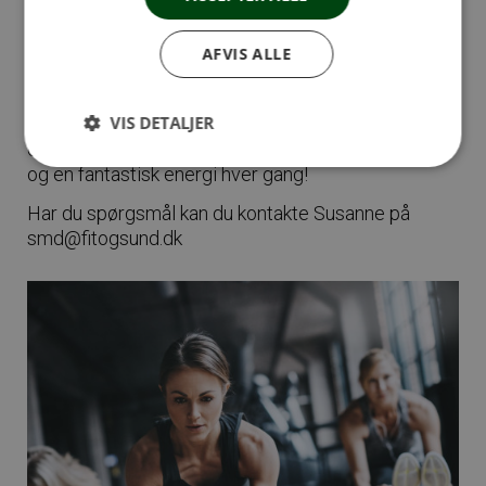
stærkere.
Fællesskab & Motivation:
Træn med det samme
AFVIS ALLE
hold hver gang i 6 uger og opbyg et støttende
fællesskab. Det er sjovt, effektivt og udviklende! Vi
VIS DETALJER
lærer hinanden at kende, støtter hinanden og sikrer
en positiv forpligtelse. Forvent masser af high fives
og en fantastisk energi hver gang!
Har du spørgsmål kan du kontakte Susanne på
smd@fitogsund.dk