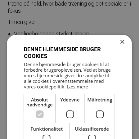
træne på hold, hvor både træning og det sociale er i
fokus.
Timen giver:
Vedligeholdende styrketræning
×
Øget udholdenhed
DENNE HJEMMESIDE BRUGER
Motion i et socialt fællesskab
COOKIES
Timen er særlig velegnet til begyndere/utrænede.
Denne hjemmeside bruger cookies til at
forbedre brugeroplevelsen. Ved at bruge
Timen henvender sig primært til seniorer; men alle
vores hjemmeside giver du samtykke til
er velkomne.
alle cookies i overensstemmelse med
Øvelser og tempo er målrettet seniorer.
vores cookiepolitik.
Læs mere
Medbring egen måtte, vand og håndklæde.
Absolut
Ydeevne
Målretning
nødvendige
Funktionalitet
Uklassificerede