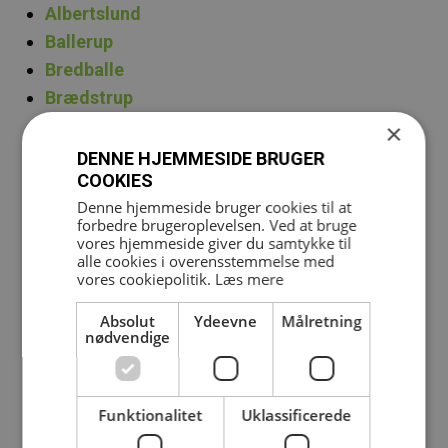
Albertslund
Ballerup
Bredballe
Brædstrup
Brønshøj
×
Fredericia
DENNE HJEMMESIDE BRUGER
COOKIES
Galten
Denne hjemmeside bruger cookies til at
Grenå
forbedre brugeroplevelsen. Ved at bruge
Haderslev
vores hjemmeside giver du samtykke til
alle cookies i overensstemmelse med
Hadsten
vores cookiepolitik.
Læs mere
Haslev
Hedensted
Absolut
Ydeevne
Målretning
nødvendige
Hjørring
Horsens
Horsens/Dagnæs
Funktionalitet
Uklassificerede
Horsens/Nord