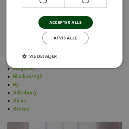
Højbjerg
Hørsholm
Juelsminde
ACCEPTER ALLE
Kolding
Køge
AFVIS ALLE
Middelfart / Sjællandsvej
Nyborg
VIS DETALJER
Odense
Ringsted
Risskov/Egå
Ry
Silkeborg
Skive
Stevns