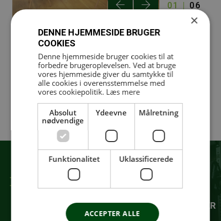
01
06
×
DENNE HJEMMESIDE BRUGER
COOKIES
Huset tilbyder
Denne hjemmeside bruger cookies til at
forbedre brugeroplevelsen. Ved at bruge
Vælg en aktivitet herunder, som du vil vide
vores hjemmeside giver du samtykke til
mere om eller booke dig ind på
alle cookies i overensstemmelse med
vores cookiepolitik.
Læs mere
Alle
Personlig træning
Fysioterapi
Diætist
Event
Hold
Yoga/Reformer
Fællesskab
Absolut
Ydeevne
Målretning
nødvendige
Seniorer
Juniorer
Funktionalitet
Uklassificerede
Fysioterapeuter
Personlig træning
2026 OPSTARTSPAKKER
ACCEPTER ALLE