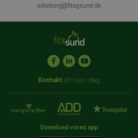
silkeborg@fitogsund.dk
Kontakt
dit hus i dag
TRÆN FOR 0,- I 30 DAGE*
Download vores app
*Kampagnetilbuddet gælder kun ved indmeldelse i
Fit&Sund og kan ikke kombineres med andre