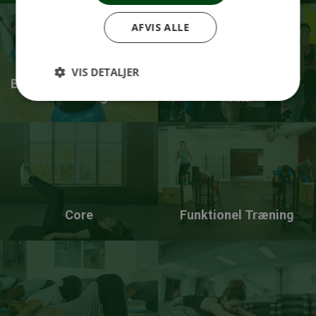
AFVIS ALLE
VIS DETALJER
Boldtræning i Fit&Sund
Cirkeltræning
Silkeborg
Holdsal
Core
Funktionel Træning