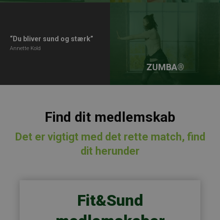
“Du bliver sund og stærk”
Annette Kold
ZUMBA®
Find dit medlemskab
Det er vigtigt med det rette match, find
dit herunder
Fit&Sund