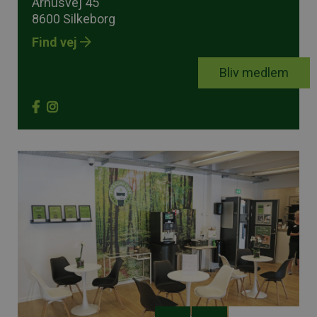
Århusvej 45
8600 Silkeborg
Find vej
Bliv medlem