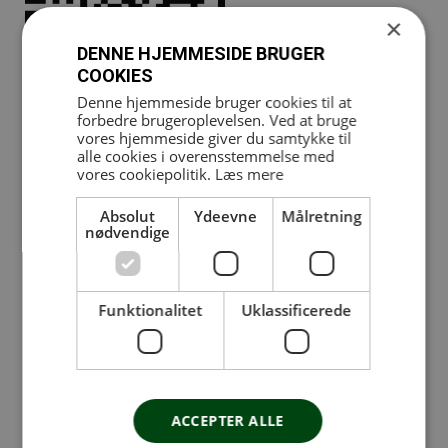
×
DENNE HJEMMESIDE BRUGER
COOKIES
Tilmelding online
Denne hjemmeside bruger cookies til at
forbedre brugeroplevelsen. Ved at bruge
Derfor er Biocircuit populært
vores hjemmeside giver du samtykke til
alle cookies i overensstemmelse med
vores cookiepolitik.
Læs mere
Et login: Det er nemt og hurtigt at komme igang
Glidende træning for maksimal effekt
Absolut
Ydeevne
Målretning
Ingen muligheder for fejl, træning er altid guidet
nødvendige
Udstyr, der husker og tilpasser specifikt til den
enkelte bruger
Funktionalitet
Uklassificerede
Effektiv træning på 30 minutter eller mindre
Uanset hvilket fitness-mål du har, når du det
Sådan fungerer Biocircuit
ACCEPTER ALLE
Vælg det program, der passer til dig