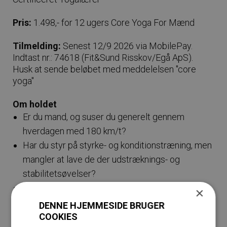
Pris:
1.498,- for 12 ugers Core Yoga For Mænd
Tilmelding:
Senest 12/9 2026 via MobilePay.
Indtast nr.: 74618 (Fit&Sund Risskov/Egå ApS).
Husk at sende beløbet med meddelelsen "core
yoga"
Om holdet
Er du mand, og suser du generelt gennem
hverdagen med 180 km/t?
Har du styr på styrke- og konditionstræning, men
mangler at lave de der udstræknings- og
stabilitetsøvelser?
Får du egentlig restitueret fra din stressende
×
hverdag?
DENNE HJEMMESIDE BRUGER
COOKIES
Core Yoga For Mænd er et 12-ugers forløb, hvor du