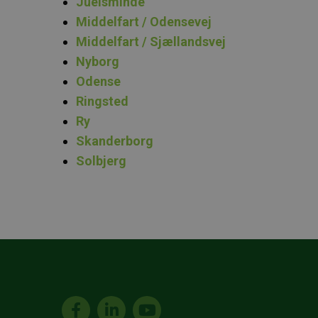
Juelsminde
Middelfart / Odensevej
Middelfart / Sjællandsvej
Nyborg
Odense
Ringsted
Ry
Skanderborg
Solbjerg