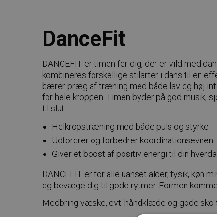
DanceFit
DANCEFIT er timen for dig, der er vild med dans
kombineres forskellige stilarter i dans til en e
bærer præg af træning med både lav og høj inte
for hele kroppen. Timen byder på god musik, sj
til slut.
Helkropstræning med både puls og styrke
Udfordrer og forbedrer koordinationsevnen
Giver et boost af positiv energi til din hverd
DANCEFIT er for alle uanset alder, fysik, køn m
og bevæge dig til gode rytmer. Formen kommer
Medbring væske, evt. håndklæde og gode sko til