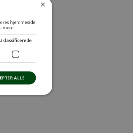
×
 vores hjemmeside
s mere
Uklassificerede
EPTER ALLE