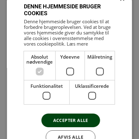
DENNE HJEMMESIDE BRUGER
Kræver medlemskabet Fitness +EMS eller
COOKIES
klippekort til EMS.
Denne hjemmeside bruger cookies til at
Klippekort 10 klip kr. 2.800:
Du kan købe dit
forbedre brugeroplevelsen. Ved at bruge
vores hjemmeside giver du samtykke til
klippekort via linket her
alle cookies i overensstemmelse med
vores cookiepolitik.
Læs mere
Absolut
Ydeevne
Målretning
nødvendige
Funktionalitet
Uklassificerede
ACCEPTER ALLE
AFVIS ALLE