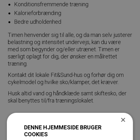
Konditionsfremmende træning
Kalorieforbrænding
Bedre udholdenhed
Timen henvender sig til alle, og da man selv justerer
belastning og intensitet undervejs, kan du være
med som begynder og/eller utrænet. Timen er
særligt oplagt for dig, der ønsker en målrettet
træning.
Kontakt dit lokale Fit&Sund-hus og forhør dig om
cykelmodel og hvilke sko/klamper, det kræver.
Husk altid vand og håndklæde samt skiftesko, der
skal benyttes til/fra træningslokalet.
×
DENNE HJEMMESIDE BRUGER
COOKIES