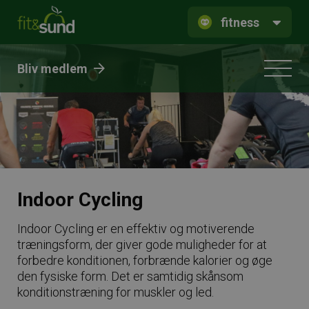
fitness
Bliv medlem
Indoor Cycling
Indoor Cycling er en effektiv og motiverende
træningsform, der giver gode muligheder for at
forbedre konditionen, forbrænde kalorier og øge
den fysiske form. Det er samtidig skånsom
konditionstræning for muskler og led.