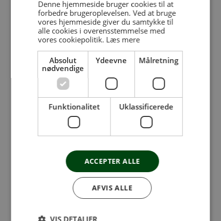
Denne hjemmeside bruger cookies til at
forbedre brugeroplevelsen. Ved at bruge
Indoor Cycling finder du i følgende Fit&Sund
vores hjemmeside giver du samtykke til
huse:
alle cookies i overensstemmelse med
vores cookiepolitik.
Læs mere
Faxe
Grenå
Absolut
Ydeevne
Målretning
nødvendige
Haslev
Horsens
Horsens/Dagnæs
Funktionalitet
Uklassificerede
Horsens/Nord
Hørsholm
Køge
Middelfart / Odensevej
ACCEPTER ALLE
Ringsted
Risskov/Egå
AFVIS ALLE
Skanderborg
Stevns
VIS DETALJER