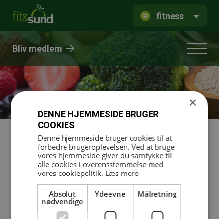
fitness
Bliv medlem
×
DENNE HJEMMESIDE BRUGER
COOKIES
Denne hjemmeside bruger cookies til at
Mark Holtermann
forbedre brugeroplevelsen. Ved at bruge
vores hjemmeside giver du samtykke til
Virksomhed: Tegnestuen Holtermann
alle cookies i overensstemmelse med
vores cookiepolitik.
Læs mere
Stilling: Ejer
Absolut
Ydeevne
Målretning
Email:
mark@tegnestuen-holtermann.dk
nødvendige