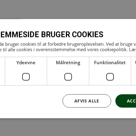
EMMESIDE BRUGER COOKIES
er af med PoleFitness? PoleFitness er
 bruger cookies til at forbedre brugeroplevelsen. Ved at bruge
ræningen kombinerer dans, akrobatik og
 til alle cookies i overensstemmelse med vores cookiepolitik.
Læ
em træningen oparbejder man både
Ydeevne
Målretning
Funktionalitet
en
AFVIS ALLE
ACC
niveauer på holdet.
ing: shorts og top.