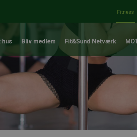
Fitness
t hus
Bliv medlem
Fit&Sund Netværk
MOT