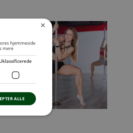
×
 vores hjemmeside
s mere
Uklassificerede
EPTER ALLE