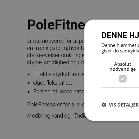
PoleFitness
DENNE HJ
Er du motiveret for at prøve kræfter og græns
Denne hjemmeside
en træningsform, hvor hele kroppen styrkes. T
giver du samtykke
styrkeøvelser omkring en polestang, og genn
styrke, smidighed og udholdenhed.
Absolut
nødvendige
Effektiv styrketræning, særligt af overkropp
Øget fleksibilitet
Forbedret koordination
PoleFitness er for alle, og der er plads til alle 
VIS DETALJER
Medbring vand og håndklæde til timen. Påklædn