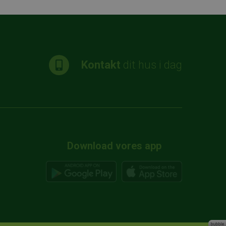
Kontakt
dit hus i dag
Download vores app