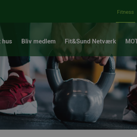
Fitness
t hus
Bliv medlem
Fit&Sund Netværk
MOT