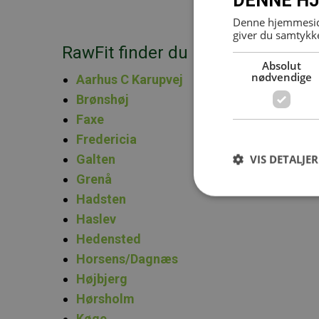
DENNE HJ
Denne hjemmeside
giver du samtykke
RawFit finder du i følgende Fit&
Absolut
nødvendige
Aarhus C Karupvej
Brønshøj
Faxe
Fredericia
Galten
VIS DETALJER
Grenå
Hadsten
Haslev
Hedensted
Horsens/Dagnæs
Højbjerg
Hørsholm
Køge