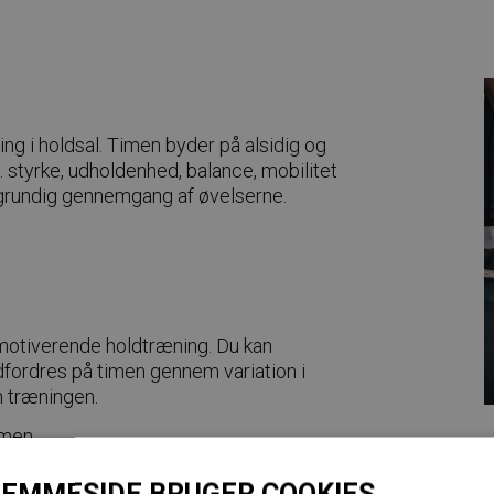
ing i holdsal. Timen byder på alsidig og
 styrke, udholdenhed, balance, mobilitet
g grundig gennemgang af øvelserne.
g motiverende holdtræning. Du kan
dfordres på timen gennem variation i
n træningen.
imen.