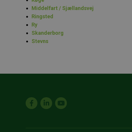
Middelfart / Sjællandsvej
Ringsted
Ry
Skanderborg
Stevns