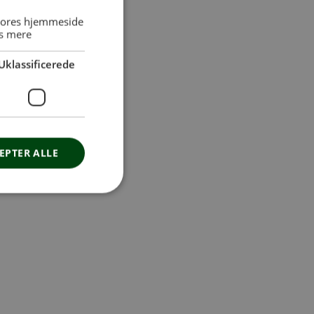
 vores hjemmeside
s mere
Uklassificerede
EPTER ALLE