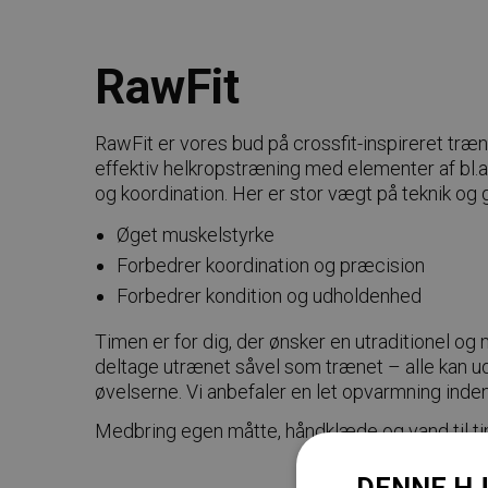
RawFit
RawFit er vores bud på crossfit-inspireret træn
effektiv helkropstræning med elementer af bl.a.
og koordination. Her er stor vægt på teknik o
Øget muskelstyrke
Forbedrer koordination og præcision
Forbedrer kondition og udholdenhed
Timen er for dig, der ønsker en utraditionel o
deltage utrænet såvel som trænet – alle kan u
øvelserne. Vi anbefaler en let opvarmning inde
Medbring egen måtte, håndklæde og vand til t