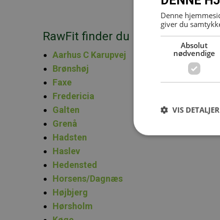
DENNE HJ
Denne hjemmeside
giver du samtykke
RawFit finder du i følgende Fit&
Absolut
nødvendige
Aarhus C Karupvej
Brønshøj
Faxe
Fredericia
Galten
VIS DETALJER
Grenå
Hadsten
Haslev
Hedensted
Horsens/Dagnæs
Højbjerg
Hørsholm
Køge