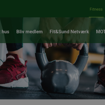
Fitness
t hus
Bliv medlem
Fit&Sund Netværk
MOT