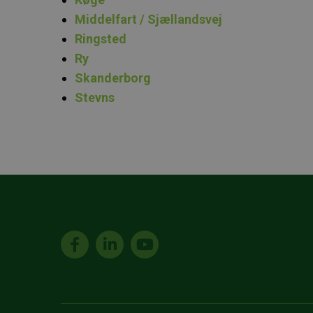
Middelfart / Sjællandsvej
Ringsted
Ry
Skanderborg
Stevns