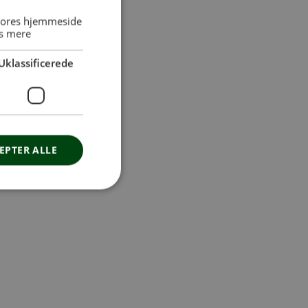
 vores hjemmeside
s mere
Uklassificerede
EPTER ALLE