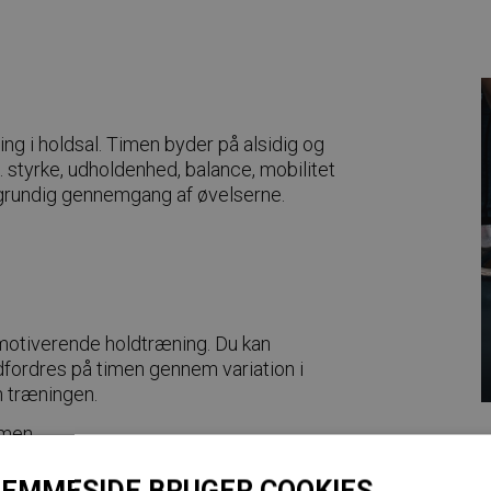
ing i holdsal. Timen byder på alsidig og
 styrke, udholdenhed, balance, mobilitet
g grundig gennemgang af øvelserne.
g motiverende holdtræning. Du kan
dfordres på timen gennem variation i
n træningen.
imen.