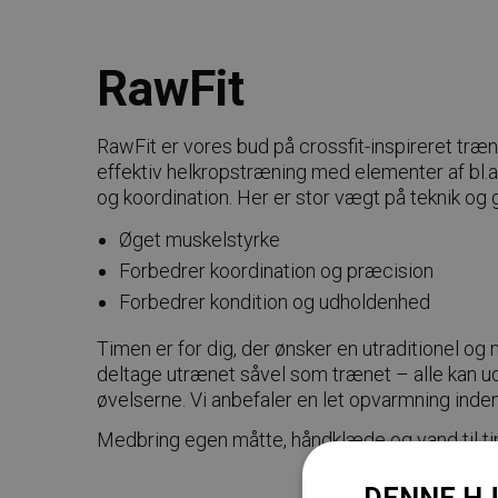
RawFit
RawFit er vores bud på crossfit-inspireret træn
effektiv helkropstræning med elementer af bl.a.
og koordination. Her er stor vægt på teknik o
Øget muskelstyrke
Forbedrer koordination og præcision
Forbedrer kondition og udholdenhed
Timen er for dig, der ønsker en utraditionel o
deltage utrænet såvel som trænet – alle kan u
øvelserne. Vi anbefaler en let opvarmning inde
Medbring egen måtte, håndklæde og vand til t