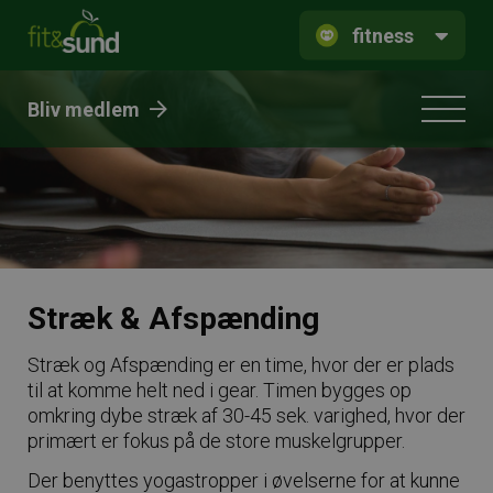
fitness
Bliv medlem
Stræk & Afspænding
Stræk og Afspænding er en time, hvor der er plads
til at komme helt ned i gear. Timen bygges op
omkring dybe stræk af 30-45 sek. varighed, hvor der
primært er fokus på de store muskelgrupper.
Der benyttes yogastropper i øvelserne for at kunne