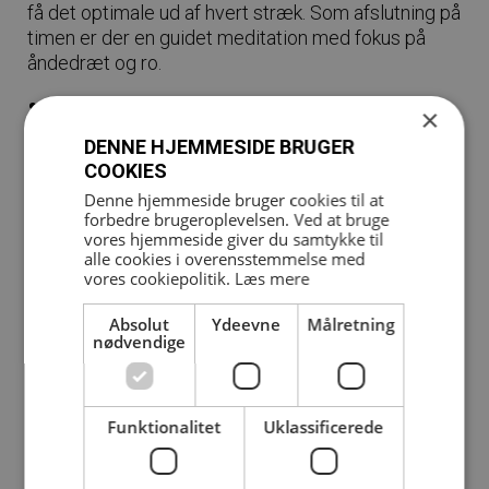
få det optimale ud af hvert stræk. Som afslutning på
timen er der en guidet meditation med fokus på
åndedræt og ro.
Forbedrer smidighed
×
Afstressende
DENNE HJEMMESIDE BRUGER
Øger kropsbevidsthed
COOKIES
Denne hjemmeside bruger cookies til at
Øvelserne foregår på yogamåtter. Medbring egen
forbedre brugeroplevelsen. Ved at bruge
måtte samt lidt at drikke.
vores hjemmeside giver du samtykke til
alle cookies i overensstemmelse med
Bemærk, det kan føles køligt i løbet af timen, så
vores cookiepolitik.
Læs mere
medbring gerne varmt tøj.
Absolut
Ydeevne
Målretning
nødvendige
Funktionalitet
Uklassificerede